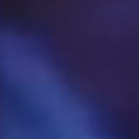
Dresscode
Mediapartner | Sponsoren
VIP-ROOM
KONTAKT
Soultrain Star-Portraits