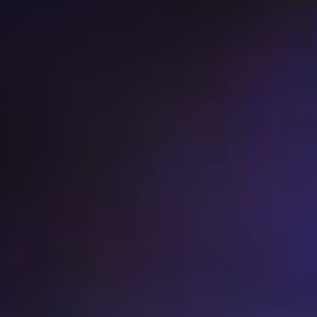
Music | Club Charts 2024
Music | DJ Charts 2023
Music | 1990s Playlist | Hip Hop & Soul
1990s Playlist | House-Music
Einladung | Gästeliste
Party-Termine | Events