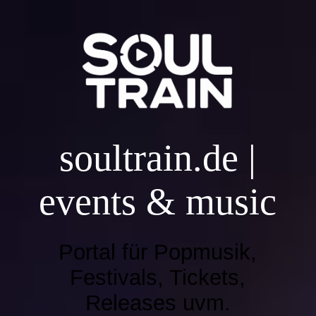
SOULTRAIN HOME
Live Radioshow
soultr
ain.de |
EVENT UND DJ BOOKING
events & music
Music | Playlist 2026
Portal für Popmusik,
Music | Playlist 2025
Festivals, Tickets,
Releases uvm.